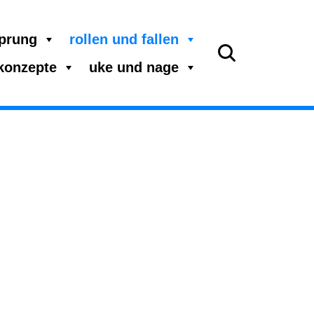
sprung
rollen und fallen
 konzepte
uke und nage