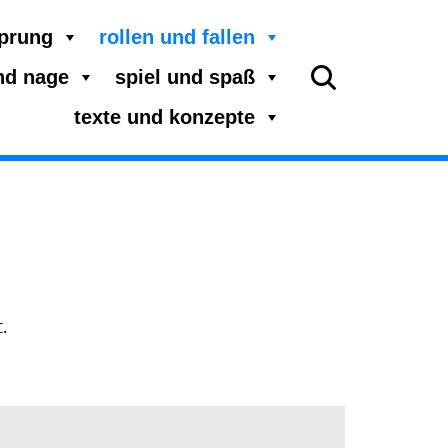
sprung
rollen und fallen
nd nage
spiel und spaß
texte und konzepte
.